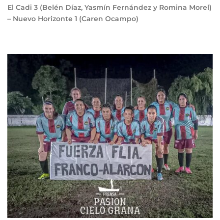
El Cadi
3
(Belén Díaz, Yasmín Fernández y Romina Morel)
– Nuevo Horizonte
1
(Caren Ocampo)