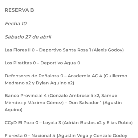
RESERVA B
Fecha 10
Sábado 27 de abr
il
Las Flores II
0
– Deportivo Santa Rosa
1
(Alexis Godoy)
Los Piratitas
0
– Deportivo Agua
0
Defensores de Peñaloza
0
– Academia AC
4
(Guillermo
Medrano x2 y Dylan Aquino x2)
Banco Provincial
4
(Gonzalo Ambroselli x2, Samuel
Méndez y Máximo Gómez) – Don Salvador
1
(Agustín
Aquino)
CCyD El Pozo
0
– Loyola
3
(Adrián Bustos x2 y Elías Rubio)
Floresta
0
– Nacional
4
(Agustín Vega y Gonzalo Godoy