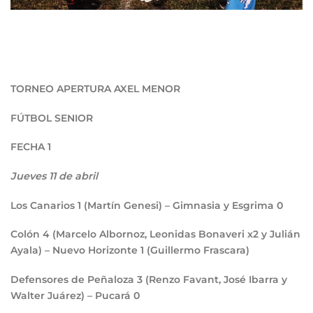
TORNEO APERTURA AXEL MENOR
FÚTBOL SENIOR
FECHA 1
Jueves 11 de abril
Los Canarios
1
(Martín Genesi) – Gimnasia y Esgrima
0
Colón
4
(Marcelo Albornoz, Leonidas Bonaveri x2 y Julián
Ayala) – Nuevo Horizonte
1
(Guillermo Frascara)
Defensores de Peñaloza
3
(Renzo Favant, José Ibarra y
Walter Juárez) – Pucará
0