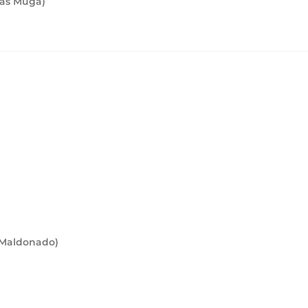
cas Muga)
o Maldonado)