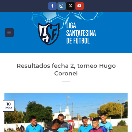
Saltar
al
contenido
Resultados fecha 2, torneo Hugo
Coronel
10
Mar