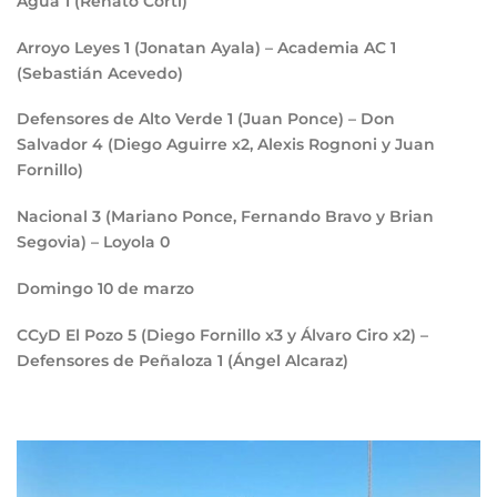
Agua
1
(Renato Corti)
Arroyo Leyes
1
(Jonatan Ayala) – Academia AC
1
(Sebastián Acevedo)
Defensores de Alto Verde
1
(Juan Ponce) – Don
Salvador
4
(Diego Aguirre x2, Alexis Rognoni y Juan
Fornillo)
Nacional
3
(Mariano Ponce, Fernando Bravo y Brian
Segovia) – Loyola
0
Domingo 10 de marzo
CCyD El Pozo
5
(Diego Fornillo x3 y Álvaro Ciro x2) –
Defensores de Peñaloza
1
(Ángel Alcaraz)