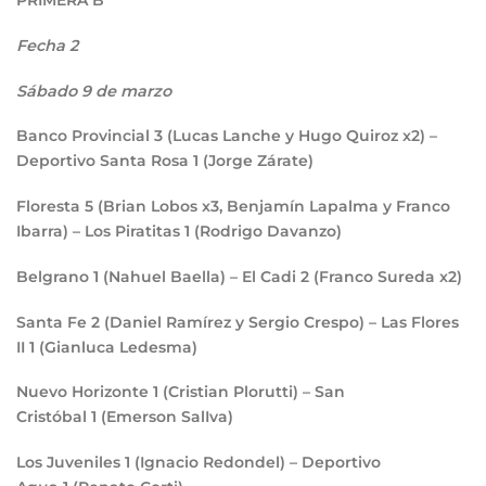
PRIMERA B
Fecha 2
Sábado 9 de marzo
Banco Provincial
3
(Lucas Lanche y Hugo Quiroz x2) –
Deportivo Santa Rosa
1
(Jorge Zárate)
Floresta
5
(Brian Lobos x3, Benjamín Lapalma y Franco
Ibarra) – Los Piratitas
1
(Rodrigo Davanzo)
Belgrano
1
(Nahuel Baella) – El Cadi
2
(Franco Sureda x2)
Santa Fe
2
(Daniel Ramírez y Sergio Crespo) – Las Flores
II
1
(Gianluca Ledesma)
Nuevo Horizonte
1
(Cristian Plorutti) – San
Cristóbal
1
(Emerson SalIva)
Los Juveniles
1
(Ignacio Redondel) – Deportivo