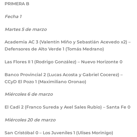
PRIMERA B
Fecha 1
Martes 5 de marzo
Academia AC
3
(Valentín Miño y Sebastián Acevedo x2) –
Defensores de Alto Verde
1
(Tomás Medrano)
Las Flores II
1
(Rodrigo González) – Nuevo Horizonte
0
Banco Provincial
2
(Lucas Acosta y Gabriel Cocerez) –
CCyD El Pozo
1
(Maximiliano Oronao)
Miércoles 6 de marzo
El Cadi
2
(Franco Sureda y Axel Sales Rubio) – Santa Fe
0
Miércoles 20 de marzo
San Cristóbal
0
– Los Juveniles
1
(Ulises Morinigo)