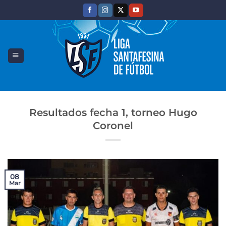
Saltar
al
contenido
Resultados fecha 1, torneo Hugo
Coronel
08
Mar