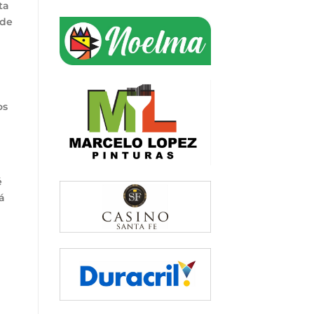
ta
 de
os
é
á