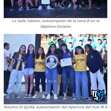
La Salle Jobson, subcampeón de la zona B en la
Séptima División
Náutico El Quillá, subcampeón del
Apertura del Sub 18 A