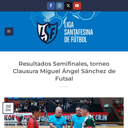
Saltar
al
contenido
Resultados Semifinales, torneo
Clausura Miguel Ángel Sánchez de
Futsal
02
Dic