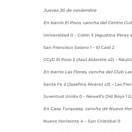
Jueves 30 de noviembre
En barrio El Pozo, cancha del Centro Cul
Universidad
0
– Colón
3
(Agustina Pérez x
San Francisco Solano
1
– El Cadi
2
CCyD El Pozo
2
(Azul Alderete x2) – Náuti
En barrio Las Flores, cancha del Club Las 
Santa Fe
2
(Josefina Álvarez x2) – Las Flor
Juventud Unida
0
– Newell’s Old Boys
1
(L
En Casa Turquesa, cancha de Nuevo Hor
Nuevo Horizonte
4
– San Cristóbal
0