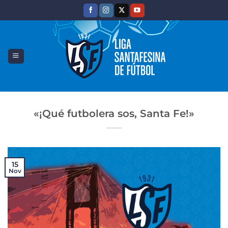
Saltar
al
contenido
«¡Qué futbolera sos, Santa Fe!»
15
Nov