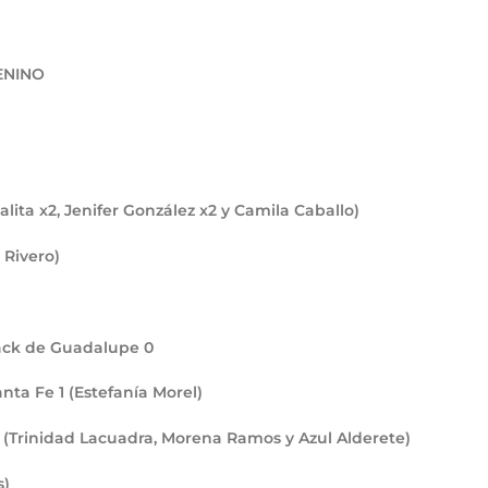
ENINO
lita x2, Jenifer González x2 y Camila Caballo)
 Rivero)
Crack de Guadalupe
0
Santa Fe
1
(Estefanía Morel)
(Trinidad Lacuadra, Morena Ramos y Azul Alderete)
s)