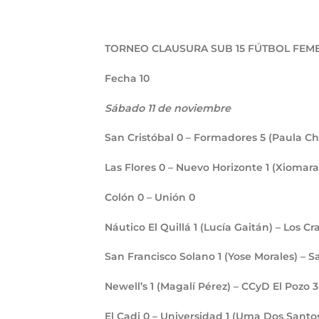
TORNEO CLAUSURA SUB 15 FÚTBOL FEM
Fecha 10
Sábado 11 de noviembre
San Cristóbal
0
– Formadores
5
(Paula Cha
Las Flores
0
– Nuevo Horizonte
1
(Xiomara
Colón
0
– Unión
0
Náutico El Quillá
1
(Lucía Gaitán) – Los 
San Francisco Solano
1
(Yose Morales) – 
Newell’s
1
(Magalí Pérez) – CCyD El Pozo
3
El Cadi
0
– Universidad
1
(Uma Dos Santo