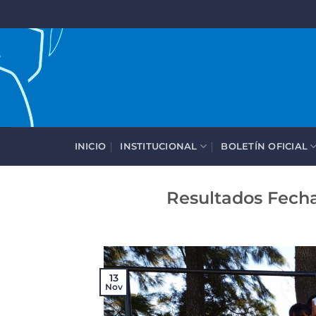
Saltar
al
contenido
INICIO
INSTITUCIONAL
BOLETÍN OFICIAL
Resultados Fecha
13
Nov