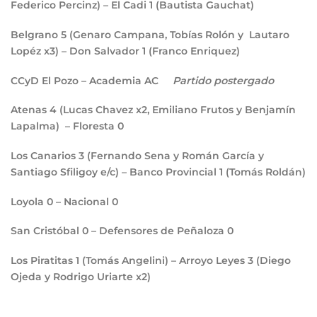
Federico Percinz) – El Cadi
1
(Bautista Gauchat)
Belgrano
5
(Genaro Campana, Tobías Rolón y Lautaro
Lopéz x3) – Don Salvador
1
(Franco Enriquez)
CCyD El Pozo – Academia AC
Partido postergado
Atenas
4
(Lucas Chavez x2, Emiliano Frutos y Benjamín
Lapalma) – Floresta
0
Los Canarios
3
(Fernando Sena y Román García y
Santiago Sfiligoy e/c) – Banco Provincial
1
(Tomás Roldán)
Loyola
0
– Nacional
0
San Cristóbal
0
– Defensores de Peñaloza
0
Los Piratitas
1
(Tomás Angelini) – Arroyo Leyes
3
(Diego
Ojeda y Rodrigo Uriarte x2)