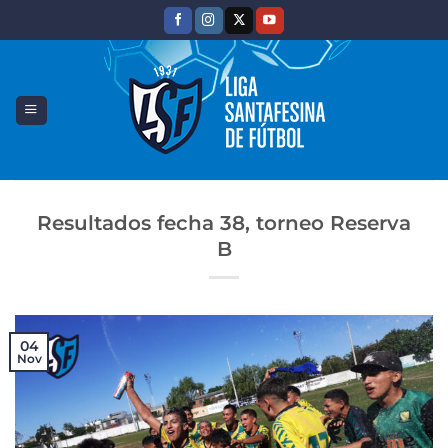
Saltar
al
contenido
Resultados fecha 38, torneo Reserva
B
04
Nov